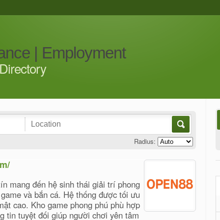
iance | Employment
Directory
Radius:
om/
tín mang đến hệ sinh thái giải trí phong
ot game và bắn cá. Hệ thống được tối ưu
o mật cao. Kho game phong phú phù hợp
g tin tuyệt đối giúp người chơi yên tâm