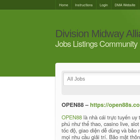
Home
Instructions
Login
DMA Website
Division Midway All
Jobs Listings Community 
OPEN88 –
https://open88s.c
OPEN88
là nhà cái trực tuyến uy 
phú như thể thao, casino live, sl
tốc độ, giao diện dễ dùng và bả
mọi nhu cầu giải trí. Bảo mật thôn