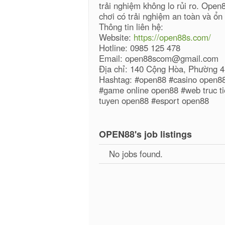
trải nghiệm không lo rủi ro. Ope
chơi có trải nghiệm an toàn và ổn 
Thông tin liên hệ:
Website:
https://open88s.com/
Hotline: 0985 125 478
Email: open88scom@gmail.com
Địa chỉ: 140 Cộng Hòa, Phường 4
Hashtag: #open88 #casino open88
#game online open88 #web truc ti
tuyen open88 #esport open88
OPEN88's job listings
No jobs found.