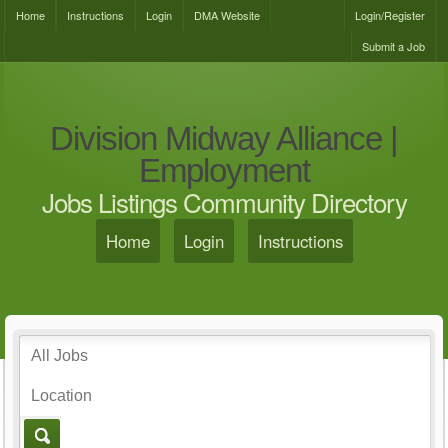
Home
Instructions
Login
DMA Website
Login/Register
Submit a Job
Division Midway Alliance |
Employment
Jobs Listings Community Directory
Home
Login
Instructions