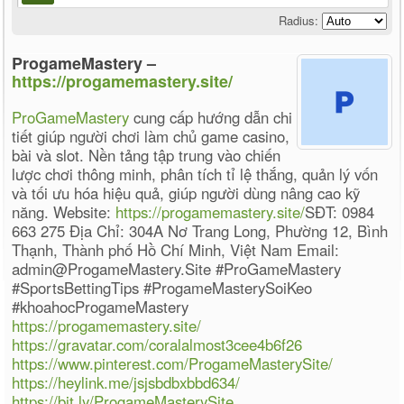
Radius:
ProgameMastery –
https://progamemastery.site/
ProGameMastery
cung cấp hướng dẫn chi
tiết giúp người chơi làm chủ game casino,
bài và slot. Nền tảng tập trung vào chiến
lược chơi thông minh, phân tích tỉ lệ thắng, quản lý vốn
và tối ưu hóa hiệu quả, giúp người dùng nâng cao kỹ
năng. Website:
https://progamemastery.site/
SĐT: 0984
663 275 Địa Chỉ: 304A Nơ Trang Long, Phường 12, Bình
Thạnh, Thành phố Hồ Chí Minh, Việt Nam Email:
admin@ProgameMastery.Site #ProGameMastery
#SportsBettingTips #ProgameMasterySoiKeo
#khoahocProgameMastery
https://progamemastery.site/
https://gravatar.com/coralalmost3cee4b6f26
https://www.pinterest.com/ProgameMasterySite/
https://heylink.me/jsjsbdbxbbd634/
https://bit.ly/ProgameMasterySite