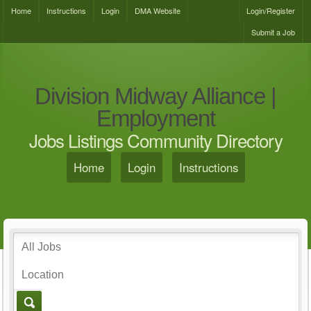
Home
Instructions
Login
DMA Website
Login/Register
Submit a Job
Division Midway Alliance |
Employment
Jobs Listings Community Directory
Home
Login
Instructions