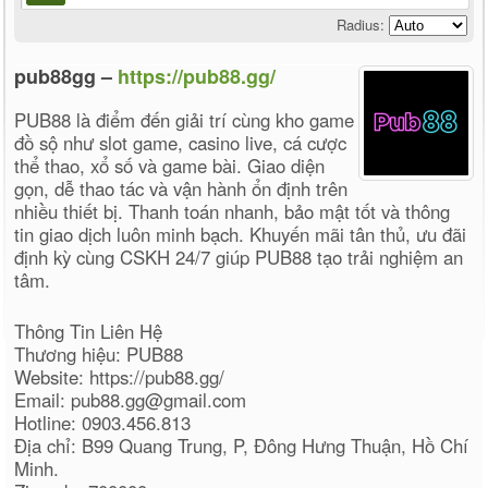
Radius:
pub88gg –
https://pub88.gg/
PUB88 là điểm đến giải trí cùng kho game
đồ sộ như slot game, casino live, cá cược
thể thao, xổ số và game bài. Giao diện
gọn, dễ thao tác và vận hành ổn định trên
nhiều thiết bị. Thanh toán nhanh, bảo mật tốt và thông
tin giao dịch luôn minh bạch. Khuyến mãi tân thủ, ưu đãi
định kỳ cùng CSKH 24/7 giúp PUB88 tạo trải nghiệm an
tâm.
Thông Tin Liên Hệ
Thương hiệu: PUB88
Website: https://pub88.gg/
Email: pub88.gg@gmail.com
Hotline: 0903.456.813
Địa chỉ: B99 Quang Trung, P, Đông Hưng Thuận, Hồ Chí
Minh.