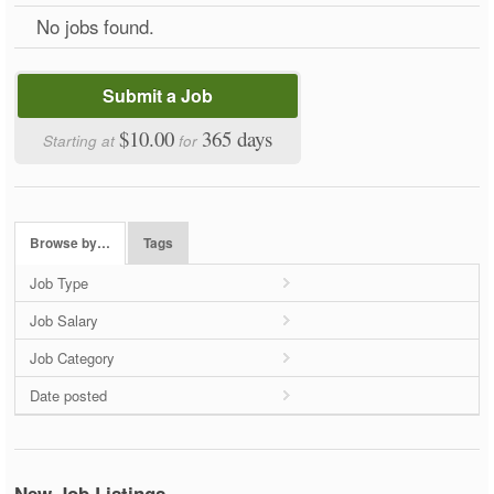
No jobs found.
Submit a Job
$10.00
365 days
Starting at
for
Browse by…
Tags
Job Type
Job Salary
Job Category
Date posted