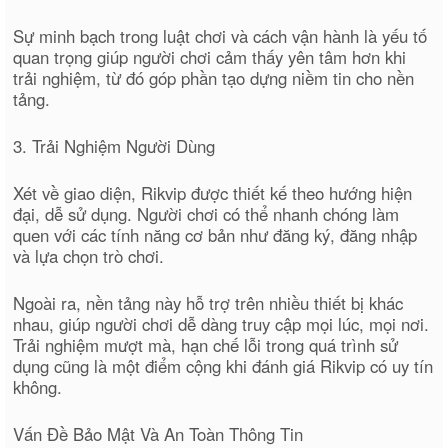
Sự minh bạch trong luật chơi và cách vận hành là yếu tố
quan trọng giúp người chơi cảm thấy yên tâm hơn khi
trải nghiệm, từ đó góp phần tạo dựng niềm tin cho nền
tảng.
3. Trải Nghiệm Người Dùng
Xét về giao diện, Rikvip được thiết kế theo hướng hiện
đại, dễ sử dụng. Người chơi có thể nhanh chóng làm
quen với các tính năng cơ bản như đăng ký, đăng nhập
và lựa chọn trò chơi.
Ngoài ra, nền tảng này hỗ trợ trên nhiều thiết bị khác
nhau, giúp người chơi dễ dàng truy cập mọi lúc, mọi nơi.
Trải nghiệm mượt mà, hạn chế lỗi trong quá trình sử
dụng cũng là một điểm cộng khi đánh giá Rikvip có uy tín
không.
Vấn Đề Bảo Mật Và An Toàn Thông Tin