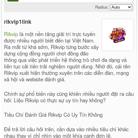
Radius:
rikvip1link
Rikvip
là một nền tảng giải trí trực tuyến
được nhiều người biết đến tại Việt Nam.
Ra mắt từ khá sớm, Rikvip từng bước xây
dựng cộng đồng người chơi đông đảo
thông qua việc phát triển hệ thống trò chơi đa dạng và
liên tục cải tiến trải nghiệm người dùng. Nhờ đó, cái tên
Rikvip xuất hiện thường xuyên trên các diễn đàn, mạng
xã hội và website đánh giá.
Chính sự phổ biến này cũng khiến nhiều người đặt ra câu
hỏi: Liệu Rikvip có thực sự uy tín hay không?
Tiêu Chí Đánh Giá Rikvip Có Uy Tín Không
Để trả lời câu hỏi trên, cần dựa vào nhiều tiêu chí khác
nhau thay vì chỉ nhìn vào một khía cạnh đơn lẻ.