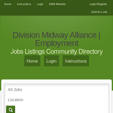
Home
Instructions
Login
DMA Website
Login/Register
Submit a Job
Division Midway Alliance |
Employment
Jobs Listings Community Directory
Home
Login
Instructions