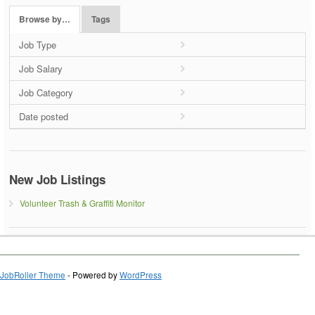
Browse by…
Tags
Job Type
Job Salary
Job Category
Date posted
New Job Listings
Volunteer Trash & Graffiti Monitor
JobRoller Theme
- Powered by
WordPress