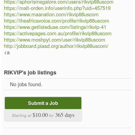
https://aphorismsgalore.com/users/rikvip88uscom
https://malt-orden.info/userinfo.php?uid=457519
https://www.maanation.com/rikvip88uscom
https://theafricavoice.com/profile/rikvip88uscom
https://www.getlisteduae.com/listings/rikvip-41
https://activepages.com.au/profile/rikvip88uscom
https://www.moshpyt.com/user/rikvip88uscom
http://jobboard.piasd.org/author/rikvip88uscom/
<a
RIKVIP's job listings
No jobs found.
Submit a Job
$10.00
365 days
Starting at
for