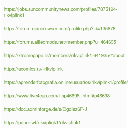
https://jobs.suncommunitynews.com/profiles/7875194-
rikviplink1
https://forum.epicbrowser.com/profile.php?id=135676
https://forums.alliedmods.net/member.php?u=464695
https://xtremepape.rs/members/rikviplink1.641935/#about
https://acomics.ru/-rikviplink1
https://aprenderfotografia.online/usuarios/rikviplink1/profile
https://www.live4cup.com/f-sp46698-.html#p46698
https://doc.adminforge.de/s/OgdIsz6F-J
https://paper.wf/rikviplink1/rikviplink1