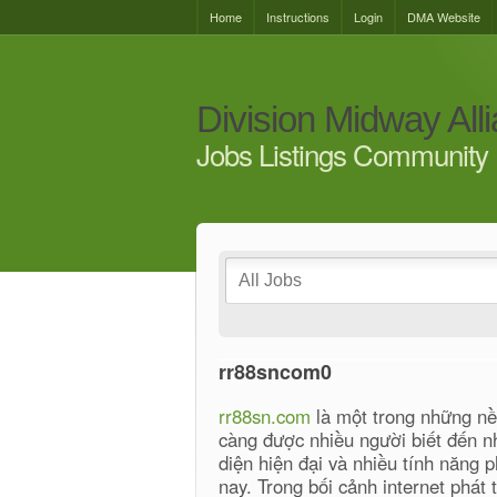
Home
Instructions
Login
DMA Website
Division Midway All
Jobs Listings Community 
rr88sncom0
rr88sn.com
là một trong những nền
càng được nhiều người biết đến n
diện hiện đại và nhiều tính năng
nay. Trong bối cảnh internet phát 