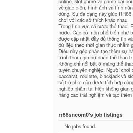
online, slot game và game bài đổ
về giao diện, hình ảnh và tính n
dùng. Sự đa dạng này giúp RR88 đ
chơi với các sở thích khác nhau.
Trong lĩnh vực cá cược thể thao,
nước. Các bộ môn phổ biến như bó
được cập nhật đầy đủ thông tin và
dữ liệu theo thời gian thực nhằm 
Điều này góp phần tạo thêm sự h
trình tham gia dự đoán thể thao tr
Không chỉ nổi bật ở mảng thể tha
tuyến chuyên nghiệp. Người chơi 
baccarat, roulette, blackjack và s
số trò chơi còn được tích hợp côn
nghiệp nhằm tái hiện không gian gi
nâng cao trải nghiệm và tạo thêm
rr88sncom0's job listings
No jobs found.