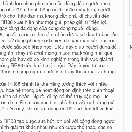
 thành lựa chọn phổ biến của đông đảo người dùng.
ạng như điện thoại thông minh hoặc máy tính, người
 trò chơi hấp dẫn mà không cần phải di chuyển đến
 RR88 xuất hiện như một giải pháp giải trí tiện lợi,
ngày càng đa dạng của cộng đồng người dùng.
8, người chơi có thể cảm nhận được sự đầu tư bài bản
à cái sử dụng phong cách hiện đại với màu sắc hài hòa,
N
 được sắp xếp khoa học. Điều này giúp người dùng dễ
óng tìm thấy trò chơi mong muốn mà không mất quá
ham gia hay đã có kinh nghiệm trong lĩnh vực giải trí
thống RR88 đều khá thuận tiện. Đây là yếu tố quan
ợt mà sẽ giúp người chơi cảm thấy thoải mái và hứng
của RR88 chính là khả năng tương thích với nhiều
 ưu hóa hệ thống để hoạt động ổn định trên điện thoại
 tính cá nhân. Người dùng có thể truy cập mọi lúc
t ổn định. Điều này đặc biệt phù hợp với xu hướng giải
ẽ hiện nay, khi người dùng ưu tiên sự tiện lợi và khả
úp RR88 tạo được sức hút lớn đối với cộng đồng người
hình giải trí khác nhau như cá cược thể thao, casino