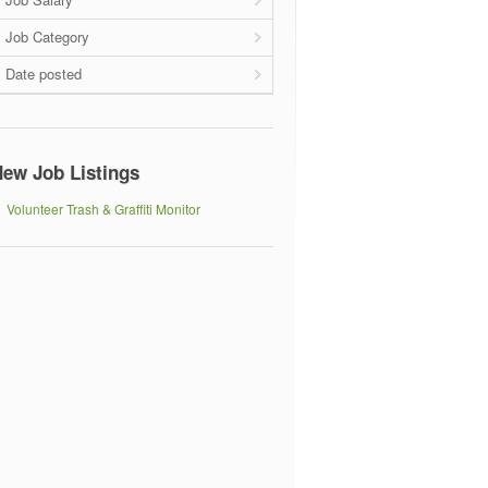
Job Category
Date posted
ew Job Listings
Volunteer Trash & Graffiti Monitor