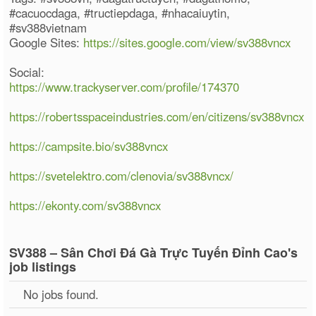
#cacuocdaga, #tructiepdaga, #nhacaiuytin,
#sv388vietnam
Google Sites:
https://sites.google.com/view/sv388vncx
Social:
https://www.trackyserver.com/profile/174370
https://robertsspaceindustries.com/en/citizens/sv388vncx
https://campsite.bio/sv388vncx
https://svetelektro.com/clenovia/sv388vncx/
https://ekonty.com/sv388vncx
SV388 – Sân Chơi Đá Gà Trực Tuyến Đỉnh Cao's
job listings
No jobs found.