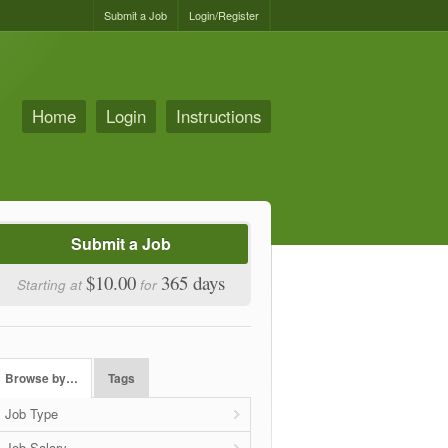
Submit a Job
Login/Register
Home
Login
Instructions
Submit a Job
$10.00
365 days
Starting at
for
Browse by…
Tags
Job Type
Job Salary