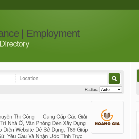
iance | Employment
Directory
Radius:
Chuyên Thi Công — Cung Cấp Các Giải
g Trí Nhà Ở, Văn Phòng Đến Xây Dựng
o Diện Website Dễ Sử Dụng, T89 Giúp
ửi Yêu Cầu Và Nhận Ước Tính Trực