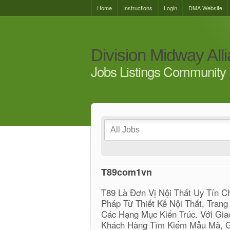
Home
Instructions
Login
DMA Website
Division Midway All
Jobs Listings Community 
T89com1vn
T89 Là Đơn Vị Nội Thất Uy Tín 
Pháp Từ Thiết Kế Nội Thất, Tran
Các Hạng Mục Kiến Trúc. Với Gia
Khách Hàng Tìm Kiếm Mẫu Mã, G