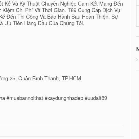
ết Kế Và Kỹ Thuật Chuyên Nghiệp Cam Kết Mang Đến
 Kiệm Chi Phí Và Thời Gian. T89 Cung Cấp Dịch Vụ
t Kế Đến Thi Công Và Bảo Hành Sau Hoàn Thiện. Sự
à Ưu Tiên Hàng Đầu Của Chúng Tôi.
N
hường 25, Quận Bình Thạnh, TP.HCM
gnha #muabannoithat #xaydungnhadep #uudait89