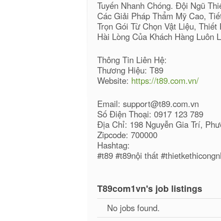
Tuyến Nhanh Chóng. Đội Ngũ Thi
Các Giải Pháp Thẩm Mỹ Cao, Tiết
Trọn Gói Từ Chọn Vật Liệu, Thiế
Hài Lòng Của Khách Hàng Luôn L
Thông Tin Liên Hệ:
Thương Hiệu: T89
Website:
https://t89.com.vn/
Email: support@t89.com.vn
Số Điện Thoại: 0917 123 789
Địa Chỉ: 198 Nguyễn Gia Trí, P
Zipcode: 700000
Hashtag:
#t89 #t89nội thất #thietkethicon
T89com1vn's job listings
No jobs found.