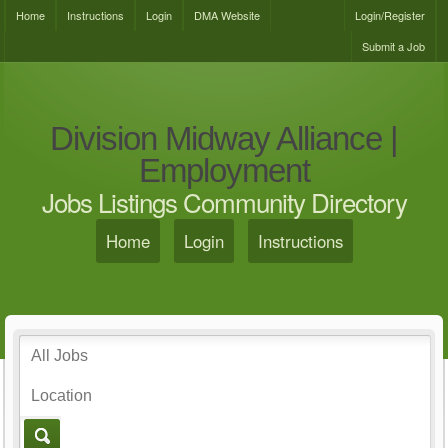
Home
Instructions
Login
DMA Website
Login/Register
Submit a Job
Division Midway Alliance |
Employment
Jobs Listings Community Directory
Home
Login
Instructions