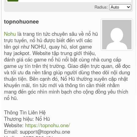
Radius:
topnohuonee
Nohu
là trang tin tức chuyên sâu về nổ hũ
trực tuyến, nổ hũ được biết đến với các
tên gọi như NOHU, quay hũ, slot game
hay jackpot. Website tập trung giới thiệu,
đánh giá các game nổ hũ nổi bật cùng nhà cung cấp
game uy tín trên thị trường. Giao diện trực quan, dễ đọc
và tối ưu đa nền tảng giúp người dùng theo dõi nội dung
thuận tiện. Bên cạnh đó, Nổ Hũ thường xuyên cập nhật
khuyến mãi, tin tức mới và thông tin cần thiết nhằm
mang đến góc nhìn minh bạch cho cộng đồng yêu thích
nổ hũ.
Thông Tin Liên Hệ
Thương hiệu: Nổ Hũ
Website:
https://topnohu.one/
Email: support@topnohu.one