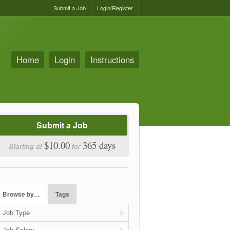
Submit a Job
Login/Register
Home
Login
Instructions
Submit a Job
$10.00
365 days
Starting at
for
Browse by…
Tags
Job Type
Job Salary