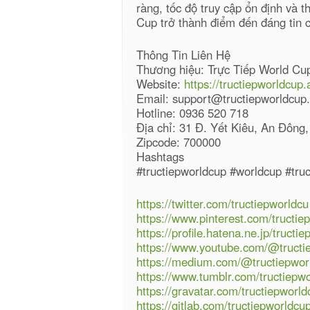
ràng, tốc độ truy cập ổn định và t
Cup trở thành điểm đến đáng tin 
Thông Tin Liên Hệ
Thương hiệu: Trực Tiếp World Cu
Website:
https://tructiepworldcup.
Email: support@tructiepworldcup
Hotline: 0936 520 718
Địa chỉ: 31 Đ. Yết Kiêu, An Đông
Zipcode: 700000
Hashtags
#tructiepworldcup #worldcup #tr
https://twitter.com/tructiepworldcu
https://www.pinterest.com/tructie
https://profile.hatena.ne.jp/tructi
https://www.youtube.com/@tructi
https://medium.com/@tructiepwor
https://www.tumblr.com/tructiepw
https://gravatar.com/tructiepworl
https://gitlab.com/tructiepworldcu