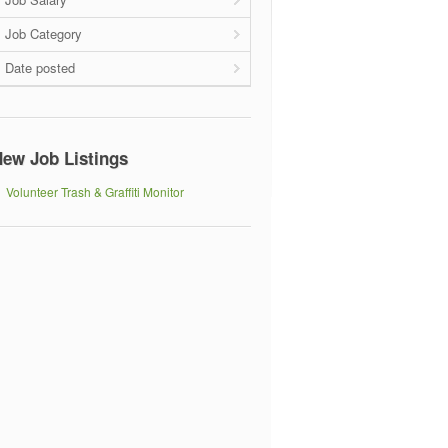
Job Category
Date posted
ew Job Listings
Volunteer Trash & Graffiti Monitor