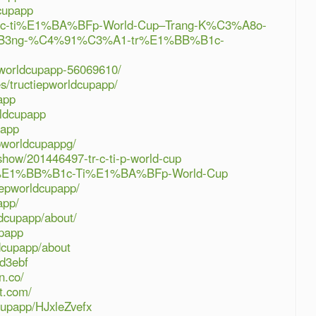
dcupapp
%B1c-ti%E1%BA%BFp-World-Cup–Trang-K%C3%A8o-
B3ng-%C4%91%C3%A1-tr%E1%BB%B1c-
epworldcupapp-56069610/
es/tructiepworldcupapp/
app
rldcupapp
papp
pworldcupappg/
how/201446497-tr-c-ti-p-world-cup
e/Tr%E1%BB%B1c-Ti%E1%BA%BFp-World-Cup
iepworldcupapp/
app/
ldcupapp/about/
upapp
ldcupapp/about
bd3ebf
n.co/
et.com/
cupapp/HJxleZvefx