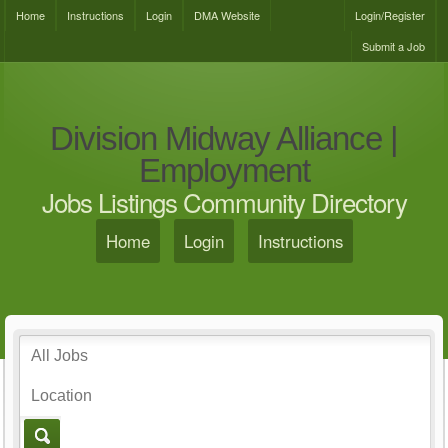
Home
Instructions
Login
DMA Website
Login/Register
Submit a Job
Division Midway Alliance |
Employment
Jobs Listings Community Directory
Home
Login
Instructions