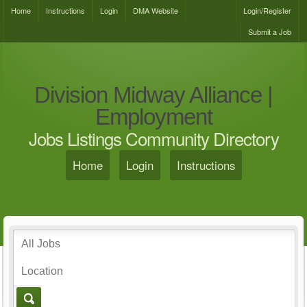
Home
Instructions
Login
DMA Website
Login/Register
Submit a Job
Division Midway Alliance |
Employment
Jobs Listings Community Directory
Home
Login
Instructions