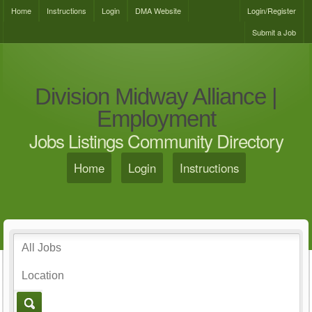
Home
Instructions
Login
DMA Website
Login/Register
Submit a Job
Division Midway Alliance |
Employment
Jobs Listings Community Directory
Home
Login
Instructions