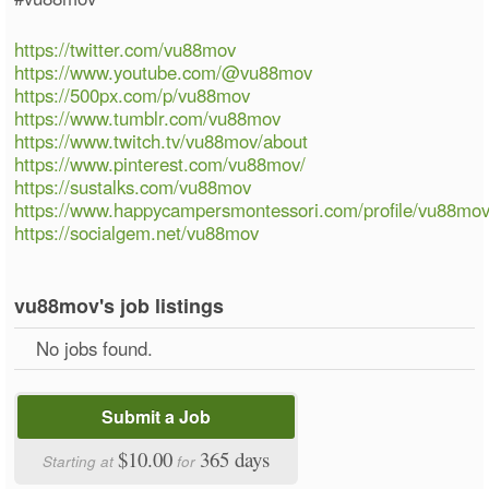
https://twitter.com/vu88mov
https://www.youtube.com/@vu88mov
https://500px.com/p/vu88mov
https://www.tumblr.com/vu88mov
https://www.twitch.tv/vu88mov/about
https://www.pinterest.com/vu88mov/
https://sustalks.com/vu88mov
https://www.happycampersmontessori.com/profile/vu88mov/
https://socialgem.net/vu88mov
vu88mov's job listings
No jobs found.
Submit a Job
$10.00
365 days
Starting at
for