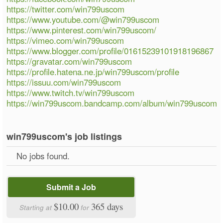
https://twitter.com/win799uscom
https://www.youtube.com/@win799uscom
https://www.pinterest.com/win799uscom/
https://vimeo.com/win799uscom
https://www.blogger.com/profile/01615239101918196867
https://gravatar.com/win799uscom
https://profile.hatena.ne.jp/win799uscom/profile
https://issuu.com/win799uscom
https://www.twitch.tv/win799uscom
https://win799uscom.bandcamp.com/album/win799uscom
win799uscom's job listings
No jobs found.
Submit a Job
$10.00
365 days
Starting at
for