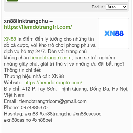
Radius:
xn88linktrangchu –
https://tiemdotrangtri.com/
XN88
là điểm đến lý tưởng cho những tín
đồ cá cược, với kho trò chơi phong phú và
dịch vụ hỗ trợ 24/7. Đến với trang chủ
không chặn
tiemdotrangtri.com
, bạn sẽ trải nghiệm
những giây phút giải trí thú vị và những ưu đãi bất ngờ!
Thông tin chi tiết:
Thương hiệu nhà cái: XN88
Website:
https://tiemdotrangtri.com/
Địa chỉ: 412 P. Tây Sơn, Thịnh Quang, Đống Đa, Hà Nội,
Việt Nam
Email: tiemdotrangtricom@gmail.com
Phone: 0974885370
Hashtag: #xn88 #xn88trangchu #xn88cacuoc
#xn88casino #xn88bet