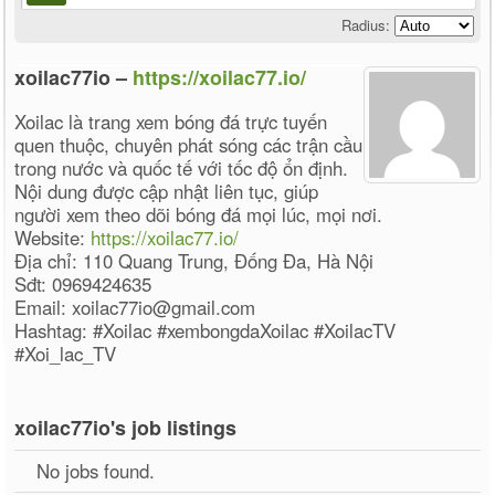
Radius:
xoilac77io –
https://xoilac77.io/
Xoilac là trang xem bóng đá trực tuyến
quen thuộc, chuyên phát sóng các trận cầu
trong nước và quốc tế với tốc độ ổn định.
Nội dung được cập nhật liên tục, giúp
người xem theo dõi bóng đá mọi lúc, mọi nơi.
Website:
https://xoilac77.io/
Địa chỉ: 110 Quang Trung, Đống Đa, Hà Nội
Sđt: 0969424635
Email: xoilac77io@gmail.com
Hashtag: #Xoilac #xembongdaXoilac #XoilacTV
#Xoi_lac_TV
xoilac77io's job listings
No jobs found.