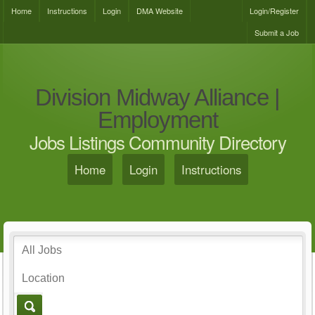
Home
Instructions
Login
DMA Website
Login/Register
Submit a Job
Division Midway Alliance |
Employment
Jobs Listings Community Directory
Home
Login
Instructions