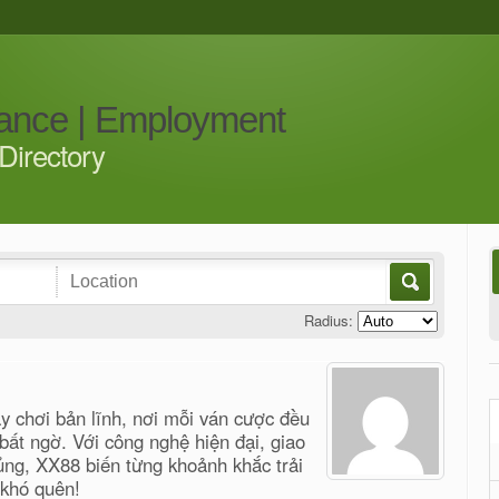
iance | Employment
Directory
Radius:
y chơi bản lĩnh, nơi mỗi ván cược đều
bất ngờ. Với công nghệ hiện đại, giao
ủng, XX88 biến từng khoảnh khắc trải
khó quên!