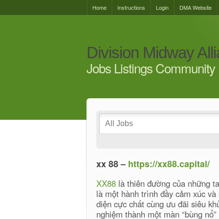
Home
Instructions
Login
DMA Website
Division Midway All
Jobs Listings Community 
xx 88 –
https://xx88.capital/
XX88
là thiên đường của những ta
là một hành trình đầy cảm xúc và 
diện cực chất cùng ưu đãi siêu kh
nghiệm thành một màn “bùng nổ” 