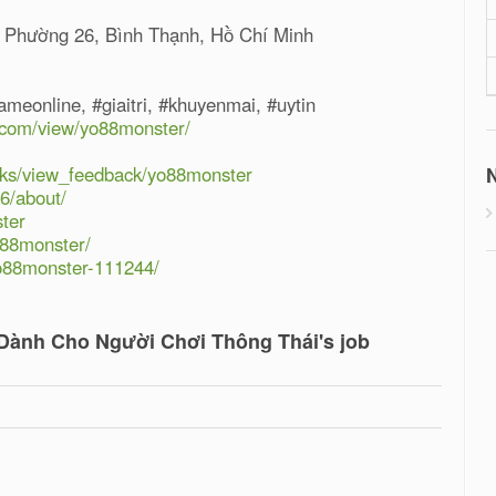
, Phường 26, Bình Thạnh, Hồ Chí Minh
meonline, #giaitri, #khuyenmai, #uytin
e.com/view/yo88monster/
cks/view_feedback/yo88monster
N
6/about/
ter
o88monster/
yo88monster-111244/
o Dành Cho Người Chơi Thông Thái's job