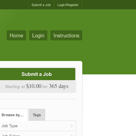
Submit a Job
Login/Register
Home
Login
Instructions
Submit a Job
$10.00
365 days
Starting at
for
Browse by…
Tags
Job Type
Job Salary