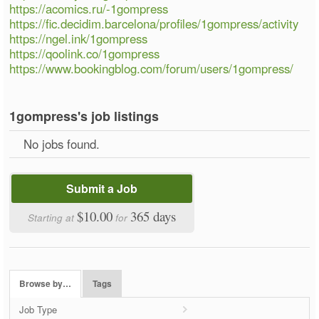
https://acomics.ru/-1gompress
https://fic.decidim.barcelona/profiles/1gompress/activity
https://ngel.ink/1gompress
https://qoolink.co/1gompress
https://www.bookingblog.com/forum/users/1gompress/
1gompress's job listings
No jobs found.
Submit a Job
$10.00
365 days
Starting at
for
Browse by…
Tags
Job Type