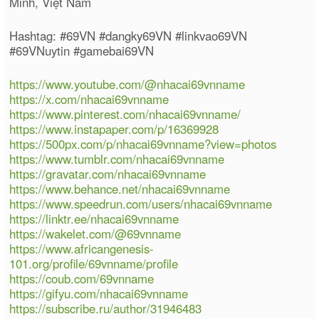
Minh, Việt Nam
Hashtag: #69VN #dangky69VN #linkvao69VN
#69VNuytin #gamebai69VN
https://www.youtube.com/@nhacai69vnname
https://x.com/nhacai69vnname
https://www.pinterest.com/nhacai69vnname/
https://www.instapaper.com/p/16369928
https://500px.com/p/nhacai69vnname?view=photos
https://www.tumblr.com/nhacai69vnname
https://gravatar.com/nhacai69vnname
https://www.behance.net/nhacai69vnname
https://www.speedrun.com/users/nhacai69vnname
https://linktr.ee/nhacai69vnname
https://wakelet.com/@69vnname
https://www.africangenesis-
101.org/profile/69vnname/profile
https://coub.com/69vnname
https://gifyu.com/nhacai69vnname
https://subscribe.ru/author/31946483