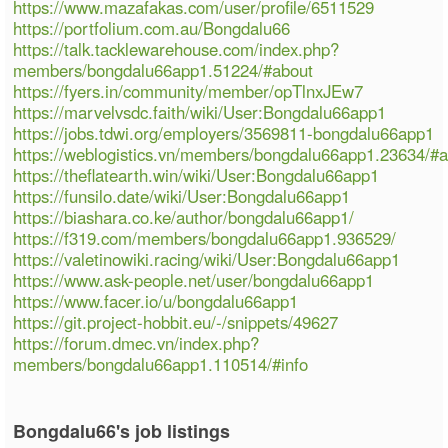
https://www.mazafakas.com/user/profile/6511529
https://portfolium.com.au/Bongdalu66
https://talk.tacklewarehouse.com/index.php?
members/bongdalu66app1.51224/#about
https://fyers.in/community/member/opTlnxJEw7
https://marvelvsdc.faith/wiki/User:Bongdalu66app1
https://jobs.tdwi.org/employers/3569811-bongdalu66app1
https://weblogistics.vn/members/bongdalu66app1.23634/#
https://theflatearth.win/wiki/User:Bongdalu66app1
https://funsilo.date/wiki/User:Bongdalu66app1
https://biashara.co.ke/author/bongdalu66app1/
https://f319.com/members/bongdalu66app1.936529/
https://valetinowiki.racing/wiki/User:Bongdalu66app1
https://www.ask-people.net/user/bongdalu66app1
https://www.facer.io/u/bongdalu66app1
https://git.project-hobbit.eu/-/snippets/49627
https://forum.dmec.vn/index.php?
members/bongdalu66app1.110514/#info
Bongdalu66's job listings