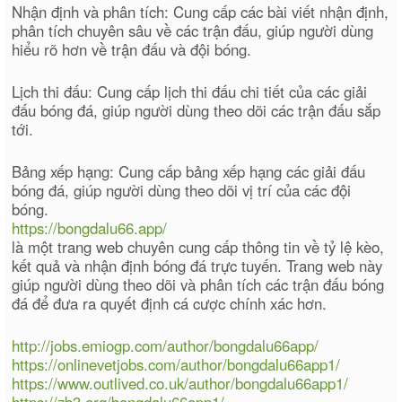
Nhận định và phân tích: Cung cấp các bài viết nhận định,
phân tích chuyên sâu về các trận đấu, giúp người dùng
hiểu rõ hơn về trận đấu và đội bóng.​
Lịch thi đấu: Cung cấp lịch thi đấu chi tiết của các giải
đấu bóng đá, giúp người dùng theo dõi các trận đấu sắp
tới.​
Bảng xếp hạng: Cung cấp bảng xếp hạng các giải đấu
bóng đá, giúp người dùng theo dõi vị trí của các đội
bóng.
https://bongdalu66.app/
là một trang web chuyên cung cấp thông tin về tỷ lệ kèo,
kết quả và nhận định bóng đá trực tuyến. Trang web này
giúp người dùng theo dõi và phân tích các trận đấu bóng
đá để đưa ra quyết định cá cược chính xác hơn.
http://jobs.emiogp.com/author/bongdalu66app/
https://onlinevetjobs.com/author/bongdalu66app1/
https://www.outlived.co.uk/author/bongdalu66app1/
https://zb3.org/bongdalu66app1/