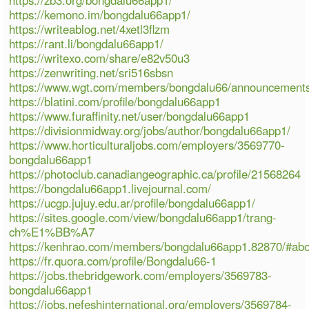
https://kemono.im/bongdalu66app1/
https://writeablog.net/4xetl3flzm
https://rant.li/bongdalu66app1/
https://writexo.com/share/e82v50u3
https://zenwriting.net/sri516sbsn
https://www.wgt.com/members/bongdalu66/announcements/
https://blatini.com/profile/bongdalu66app1
https://www.furaffinity.net/user/bongdalu66app1
https://divisionmidway.org/jobs/author/bongdalu66app1/
https://www.horticulturaljobs.com/employers/3569770-
bongdalu66app1
https://photoclub.canadiangeographic.ca/profile/21568264
https://bongdalu66app1.livejournal.com/
https://ucgp.jujuy.edu.ar/profile/bongdalu66app1/
https://sites.google.com/view/bongdalu66app1/trang-
ch%E1%BB%A7
https://kenhrao.com/members/bongdalu66app1.82870/#abo
https://fr.quora.com/profile/Bongdalu66-1
https://jobs.thebridgework.com/employers/3569783-
bongdalu66app1
https://jobs.nefeshinternational.org/employers/3569784-